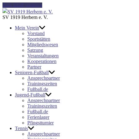
Zum Inhalt springen
SV
1919
SV 1919 Herbern e. V.
Herbern
Mein Verein
e.
Vorstand
V.
Sportstätten
Mitgliedswesen
Satzung
Veranstaltungen
Kooperationen
Partner
Senioren-Fußball
Ansprechpartner
Trainingszeiten
Fußball.de
Jugend-Fußball
Ansprechpartner
Trainingszeiten
Fußball.de
Ferienlager
Pfingstturnier
Tennis
Ansprechpartner