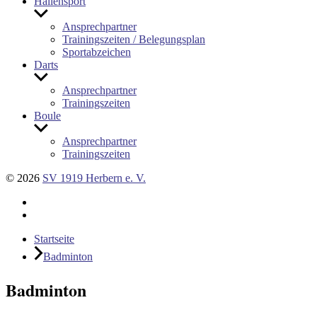
Hallensport
Untermenü
anzeigen
Ansprechpartner
Trainingszeiten / Belegungsplan
Sportabzeichen
Darts
Untermenü
anzeigen
Ansprechpartner
Trainingszeiten
Boule
Untermenü
anzeigen
Ansprechpartner
Trainingszeiten
© 2026
SV 1919 Herbern e. V.
Facebook
E-
Mail
Startseite
Badminton
Badminton